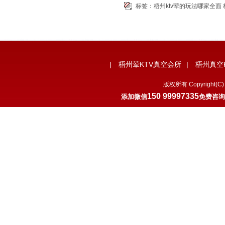
标签：
梧州ktv荤的玩法哪家全面
|
梧州荤KTV真空会所
|
梧州真空
版权所有 Copyrigh
150 99997335
添加微信
免费咨询