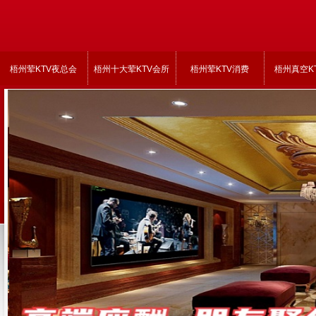
梧州荤KTV夜总会
梧州十大荤KTV会所
梧州荤KTV消费
梧州真空K