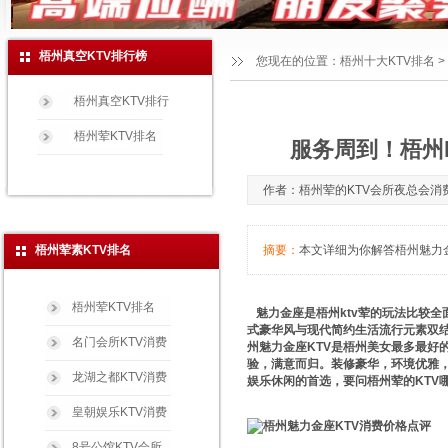
梧州真空KTV排行榜
您现在的位置：
梧州十大KTV排名
>
梧州真空KTV排行
梧州荤KTV排名
服务周到！梧州k
作者：梧州荤的KTV会所夜总会消费玩法
梧州荤素KTV排名
摘要：
本文详细为你解答梧州魅力金座
梧州荤KTV排名
魅力金座是梧州ktv荤的玩法比较
式豪华风与现代简约生活流行元素双结
名门会所KTV消费
州魅力金座KTV是梧州美女最多最好
验，满意而归。装修豪华，环境优雅
龙湖之都KTV消费
娱乐休闲的首选，要问梧州荤的KTV
皇朝娱乐KTV消费
8号公馆KTV会所