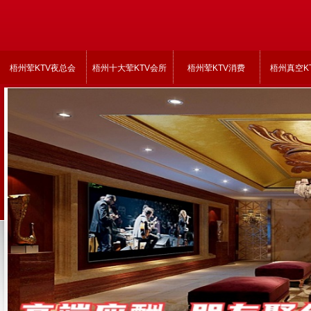
梧州荤KTV夜总会
梧州十大荤KTV会所
梧州荤KTV消费
梧州真空K