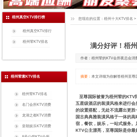
梧州真空KTV排行榜
您现在的位置：
梧州十大KTV排名
>
梧州真空KTV排行
梧州荤KTV排名
满分好评！梧州
作者：梧州荤的KTV会所夜总会消费玩法
梧州荤素KTV排名
摘要：
本文详细为你解答梧州至尊国际
梧州荤KTV排名
至尊国际被誉为梧州荤的KTV
五星级酒店的装潢风格来进行会
名门会所KTV消费
的设置搭配，无处不流露出更胜
龙湖之都KTV消费
国古典典雅装潢风格于一体的高
宿，餐饮，娱乐，一站式服务。
皇朝娱乐KTV消费
KTV公主漂亮，至尊国际是你最
8号公馆KTV会所