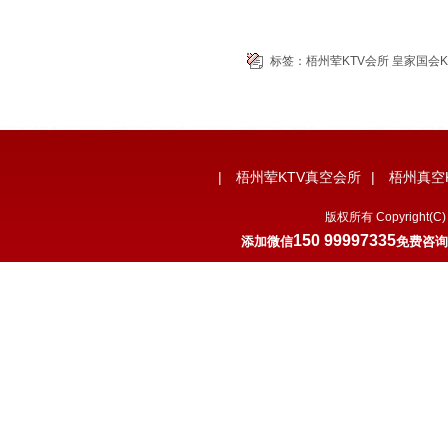
标签：
梧州荤KTV会所
皇家国会K
|
梧州荤KTV真空会所
|
梧州真空
版权所有 Copyrigh
150 99997335
添加微信
免费咨询