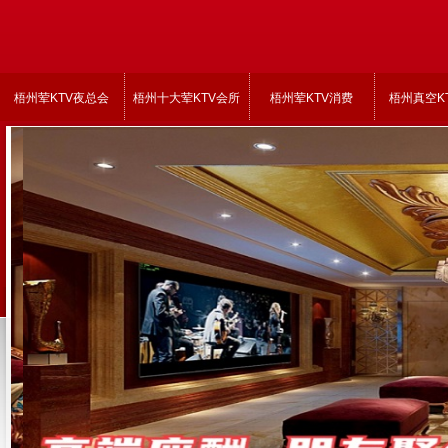
梧州荤KTV夜总会
梧州十大荤KTV会所
梧州荤KTV消费
梧州真空K