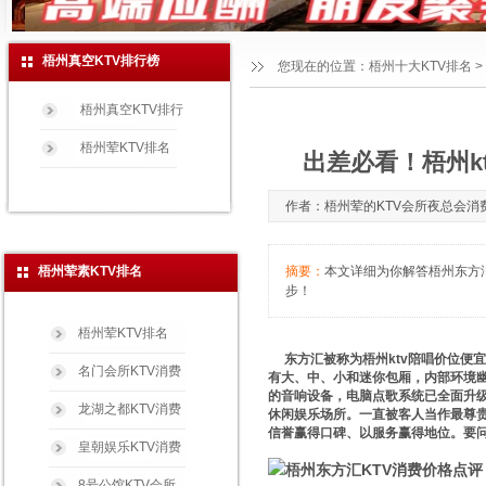
梧州真空KTV排行榜
您现在的位置：
梧州十大KTV排名
>
梧州真空KTV排行
梧州荤KTV排名
出差必看！梧州k
作者：梧州荤的KTV会所夜总会消费玩法
梧州荤素KTV排名
摘要：
本文详细为你解答梧州东方汇K
步！
梧州荤KTV排名
东方汇被称为梧州ktv陪唱价位便宜
名门会所KTV消费
有大、中、小和迷你包厢，内部环境
的音响设备，电脑点歌系统已全面升
龙湖之都KTV消费
休闲娱乐场所。一直被客人当作最尊
信誉赢得口碑、以服务赢得地位。要问
皇朝娱乐KTV消费
8号公馆KTV会所