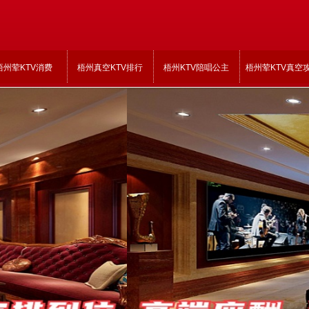
梧州荤KTV消费
梧州真空KTV排行
梧州KTV陪唱公主
梧州荤KTV真空