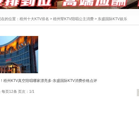
现在的位置：
梧州十大KTV排名
>
梧州荤KTV陪唱公主消费
>
东盛国际KTV娱乐
！梧州KTV真空陪唱哪家漂亮多-东盛国际KTV消费价格点评
 每页12条 页次：1/1