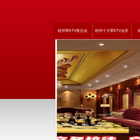
梧州荤KTV夜总会
梧州十大荤KTV会所