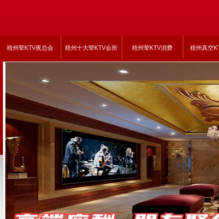
梧州荤KTV夜总会
梧州十大荤KTV会所
梧州荤KTV消费
梧州真空K