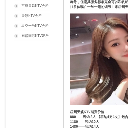
称号，但是其服务标准完全可以和帆
至尊皇廷KTV会所
往往体现在一丝一毫的细节！来梧州天
天籁KTV会所
星空一号KTV会所
东盛国际KTV娱乐
梧州天籁KTV消费价格，
880——容纳 8人 【容纳4男4女】包
1180——容纳10人
1480——容纳14人